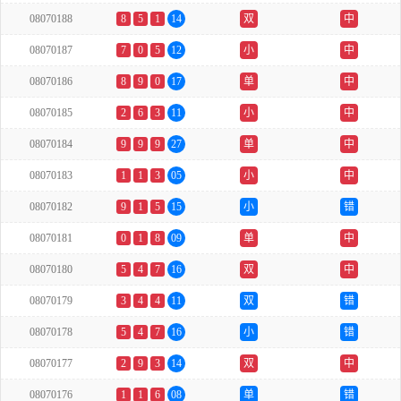
08070188
8
5
1
14
双
中
08070187
7
0
5
12
小
中
08070186
8
9
0
17
单
中
08070185
2
6
3
11
小
中
08070184
9
9
9
27
单
中
08070183
1
1
3
05
小
中
08070182
9
1
5
15
小
错
08070181
0
1
8
09
单
中
08070180
5
4
7
16
双
中
08070179
3
4
4
11
双
错
08070178
5
4
7
16
小
错
08070177
2
9
3
14
双
中
08070176
1
1
6
08
单
错