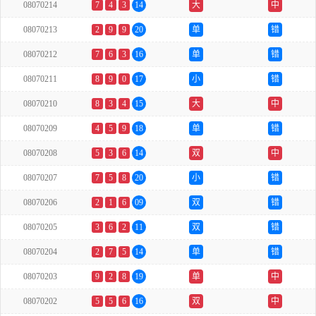
08070214
7
4
3
14
大
中
08070213
2
9
9
20
单
错
08070212
7
6
3
16
单
错
08070211
8
9
0
17
小
错
08070210
8
3
4
15
大
中
08070209
4
5
9
18
单
错
08070208
5
3
6
14
双
中
08070207
7
5
8
20
小
错
08070206
2
1
6
09
双
错
08070205
3
6
2
11
双
错
08070204
2
7
5
14
单
错
08070203
9
2
8
19
单
中
08070202
5
5
6
16
双
中