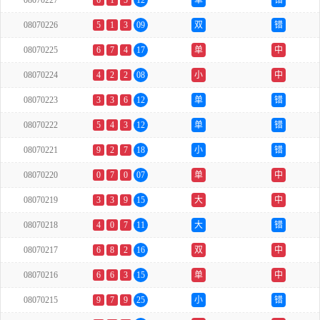
08070227
6
1
5
12
单
错
08070226
5
1
3
09
双
错
08070225
6
7
4
17
单
中
08070224
4
2
2
08
小
中
08070223
3
3
6
12
单
错
08070222
5
4
3
12
单
错
08070221
9
2
7
18
小
错
08070220
0
7
0
07
单
中
08070219
3
3
9
15
大
中
08070218
4
0
7
11
大
错
08070217
6
8
2
16
双
中
08070216
6
6
3
15
单
中
08070215
9
7
9
25
小
错