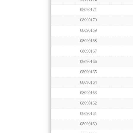
08090171
08090170
08090169
08090168
08090167
08090166
08090165
08090164
08090163
08090162
08090161
08090160