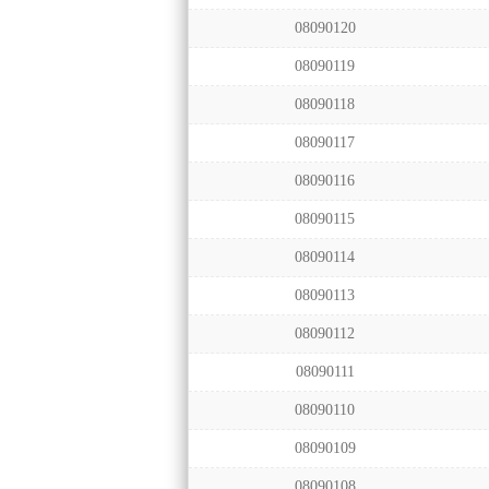
08090120
08090119
08090118
08090117
08090116
08090115
08090114
08090113
08090112
08090111
08090110
08090109
08090108