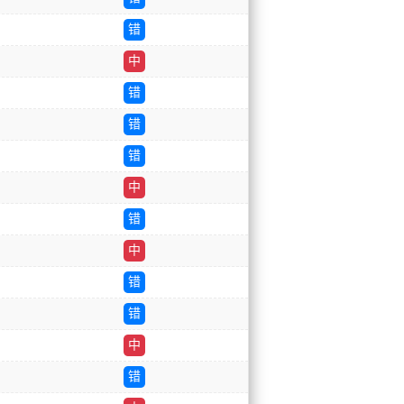
错
中
错
错
错
中
错
中
错
错
中
错