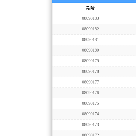
期号
08090183
08090182
08090181
08090180
08090179
08090178
08090177
08090176
08090175
08090174
08090173
08090172