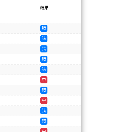
结果
---
错
错
错
错
错
中
错
中
错
错
中