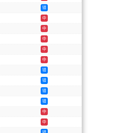
错
中
中
中
中
中
错
错
错
错
中
中
错