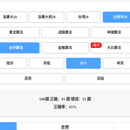
加拿大28
加拿大西28
台湾28
比特币28
青龙算法
战狼算法
神测算法
必中算法
金猴算法
大白算法
组合
杀组
大小
单双
双项
双组
100期 正确：45 期 错误：55 期
正确率：45%
走势