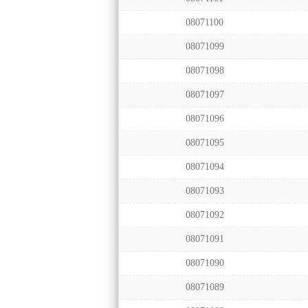
08071100
08071099
08071098
08071097
08071096
08071095
08071094
08071093
08071092
08071091
08071090
08071089