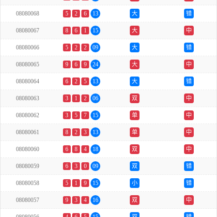
08080068
5
2
6
13
大
错
08080067
8
6
1
15
大
中
08080066
5
2
2
09
大
错
08080065
9
6
9
24
大
中
08080064
6
2
5
13
大
错
08080063
3
1
2
06
双
中
08080062
3
5
7
15
单
中
08080061
8
2
3
13
单
中
08080060
6
8
4
18
双
中
08080059
6
3
0
09
双
错
08080058
5
1
9
15
小
错
08080057
9
3
4
16
双
中