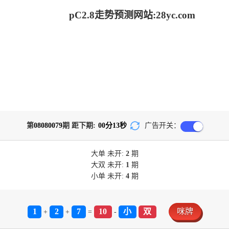
pC2.8走势预测网站:28yc.com
第
08080079
期 距下期:
00
分
13
秒
广告开关：
大单
未开:
2
期
大双
未开:
1
期
小单
未开:
4
期
1
2
7
10
小
双
咪牌
+
+
=
-