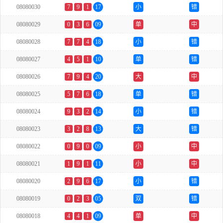
08080030
7
9
1
17
小
错
08080029
0
3
6
09
单
中
08080028
7
7
4
18
小
错
08080027
4
5
1
10
单
错
08080026
7
9
4
20
大
中
08080025
5
7
6
18
单
错
08080024
9
3
2
14
小
错
08080023
3
2
8
13
大
错
08080022
0
9
0
09
小
中
08080021
1
9
1
11
小
中
08080020
2
9
6
17
小
错
08080019
0
2
3
05
双
错
08080018
4
4
1
09
单
中