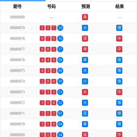
期号
号码
预测
结果
08080080
---
单
---
08080079
1
2
7
10
大
错
08080078
0
7
9
16
双
中
08080077
8
8
1
17
单
中
08080076
4
4
0
08
单
错
08080075
4
3
2
09
大
错
08080074
2
9
8
19
小
错
08080073
7
3
5
15
大
中
08080072
3
1
8
12
大
错
08080071
1
1
3
05
双
错
08080070
3
1
0
04
单
错
08080069
7
2
5
14
双
中