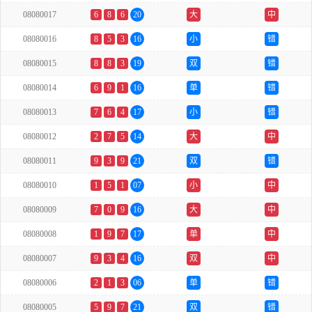
08080017
6
8
6
20
大
中
08080016
8
5
3
16
小
错
08080015
8
8
3
19
双
错
08080014
6
9
1
16
单
错
08080013
7
6
4
17
小
错
08080012
2
7
5
14
大
中
08080011
9
3
9
21
双
错
08080010
1
5
1
07
小
中
08080009
7
0
9
16
大
中
08080008
1
9
7
17
单
中
08080007
9
3
4
16
双
中
08080006
2
1
3
06
单
错
08080005
5
9
7
21
双
错