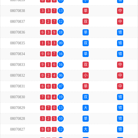
08070839
8
7
0
15
小
错
08070838
3
3
7
13
单
中
08070837
3
2
7
12
双
中
08070836
6
3
9
18
单
错
08070835
1
5
3
09
双
错
08070834
9
0
7
16
单
错
08070833
9
1
6
16
双
中
08070832
0
2
4
06
小
中
08070831
6
0
1
07
单
中
08070830
7
8
4
19
双
错
08070829
6
7
0
13
大
错
08070828
3
2
5
10
单
错
08070827
9
0
3
12
大
错