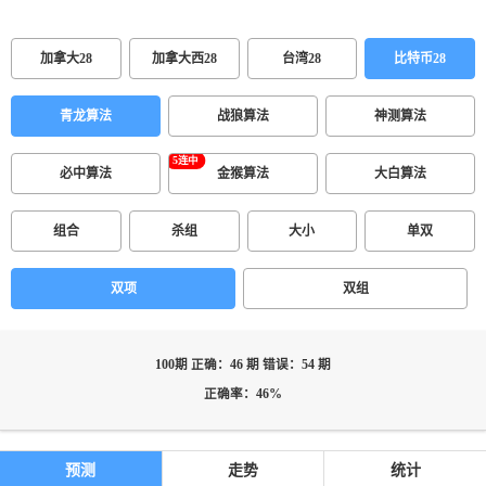
加拿大28
加拿大西28
台湾28
比特币28
青龙算法
战狼算法
神测算法
必中算法
金猴算法
大白算法
组合
杀组
大小
单双
双项
双组
100期 正确：46 期 错误：54 期
正确率：46%
预测
走势
统计