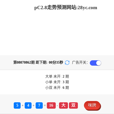
pC2.8走势预测网站:28yc.com
第
08070862
期 距下期:
00
分
35
秒
广告开关：
大单
未开:
2
期
小单
未开:
3
期
小双
未开:
6
期
5
4
7
16
大
双
咪牌
+
+
=
-