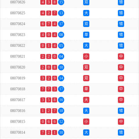
08070826
4
3
8
15
双
错
08070825
4
2
7
13
大
错
08070824
6
7
4
17
双
错
08070823
4
0
4
08
单
错
08070822
0
1
4
05
大
错
08070821
2
2
0
04
小
中
08070820
2
0
8
10
双
中
08070819
3
2
9
14
双
中
08070818
7
7
3
17
单
中
08070817
3
5
8
16
大
中
08070816
1
2
7
10
大
错
08070815
0
6
6
12
小
中
08070814
7
2
1
10
大
错