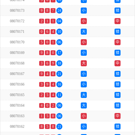
08070174
3
6
7
16
小
错
08070173
9
8
7
24
小
错
08070172
2
1
1
04
小
中
08070171
0
6
4
10
大
错
08070170
5
0
1
06
小
中
08070169
9
8
0
17
小
错
08070168
3
6
9
18
大
中
08070167
9
4
8
21
小
错
08070166
3
9
4
16
小
错
08070165
2
5
4
11
大
错
08070164
4
0
2
06
大
错
08070163
1
5
0
06
小
中
08070162
8
5
8
21
小
错