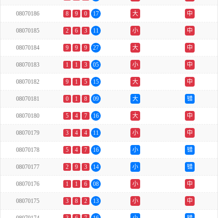
08070186
8
9
0
17
大
中
08070185
2
6
3
11
小
中
08070184
9
9
9
27
大
中
08070183
1
1
3
05
小
中
08070182
9
1
5
15
大
中
08070181
0
1
8
09
大
错
08070180
5
4
7
16
大
中
08070179
3
4
4
11
小
中
08070178
5
4
7
16
小
错
08070177
2
9
3
14
小
错
08070176
1
1
6
08
小
中
08070175
3
8
2
13
小
中