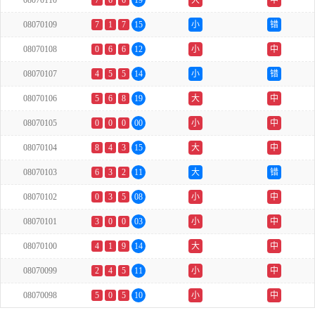
08070110
7
6
6
19
大
中
08070109
7
1
7
15
小
错
08070108
0
6
6
12
小
中
08070107
4
5
5
14
小
错
08070106
5
6
8
19
大
中
08070105
0
0
0
00
小
中
08070104
8
4
3
15
大
中
08070103
6
3
2
11
大
错
08070102
0
3
5
08
小
中
08070101
3
0
0
03
小
中
08070100
4
1
9
14
大
中
08070099
2
4
5
11
小
中
08070098
5
0
5
10
小
中