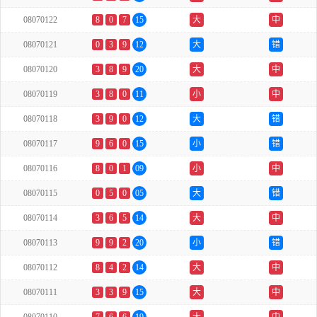
08070122
8
0
7
15
大
中
08070121
0
3
9
12
大
错
08070120
3
8
9
20
大
中
08070119
3
8
0
11
小
中
08070118
3
9
0
12
大
错
08070117
9
6
0
15
小
错
08070116
8
0
1
09
小
中
08070115
0
5
0
05
大
错
08070114
3
6
5
14
大
中
08070113
9
9
2
20
小
错
08070112
8
4
2
14
大
中
08070111
3
3
9
15
大
中