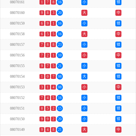
08070161
1
7
8
16
小
错
08070160
9
8
3
20
大
中
08070159
6
9
1
16
小
错
08070158
6
5
5
16
大
中
08070157
7
8
8
23
小
错
08070156
7
2
1
10
小
中
08070155
9
7
5
21
小
错
08070154
1
0
7
08
大
错
08070153
3
1
4
08
小
中
08070152
7
4
5
16
小
错
08070151
8
5
2
15
小
错
08070150
9
9
2
20
小
错
08070149
9
4
8
21
大
中