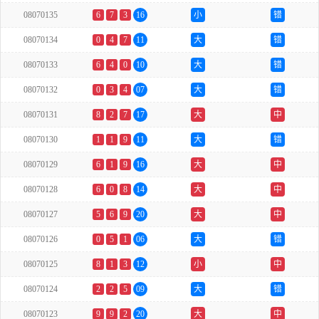
08070135
6
7
3
16
小
错
08070134
0
4
7
11
大
错
08070133
6
4
0
10
大
错
08070132
0
3
4
07
大
错
08070131
8
2
7
17
大
中
08070130
1
1
9
11
大
错
08070129
6
1
9
16
大
中
08070128
6
0
8
14
大
中
08070127
5
6
9
20
大
中
08070126
0
5
1
06
大
错
08070125
8
1
3
12
小
中
08070124
2
2
5
09
大
错
08070123
9
9
2
20
大
中