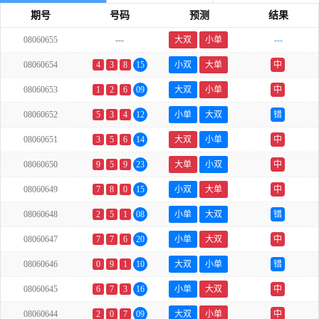
期号
号码
预测
结果
08060655
---
大双
小单
---
08060654
4
3
8
15
小双
大单
中
08060653
1
2
6
09
大双
小单
中
08060652
5
3
4
12
小单
大双
错
08060651
3
5
6
14
大双
小单
中
08060650
9
5
9
23
大单
小双
中
08060649
7
8
0
15
小双
大单
中
08060648
2
5
1
08
小单
大双
错
08060647
7
7
6
20
小单
大双
中
08060646
0
9
1
10
大双
小单
错
08060645
6
7
3
16
小单
大双
中
08060644
2
0
7
09
大双
小单
中