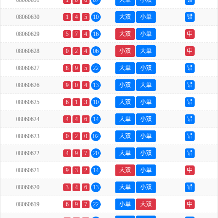
08060631
1
0
6
07
大单
小双
错
08060630
1
4
5
10
大双
小单
错
08060629
5
7
4
16
大双
小单
中
08060628
0
2
4
06
小双
大单
中
08060627
8
9
5
22
大单
小双
错
08060626
9
0
4
13
小双
大单
错
08060625
6
1
3
10
大双
小单
错
08060624
4
4
6
14
大单
小双
错
08060623
0
2
0
02
大双
小单
错
08060622
4
9
7
20
大单
小双
错
08060621
9
3
2
14
大双
小单
中
08060620
3
4
6
13
大单
小双
错
08060619
6
9
7
22
小单
大双
中