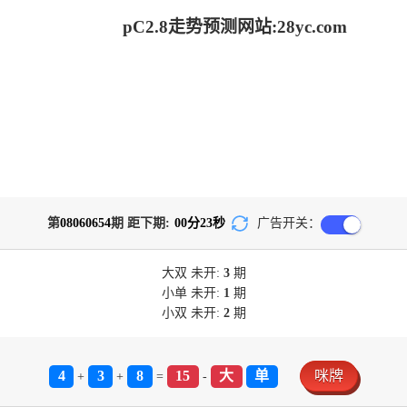
pC2.8走势预测网站:28yc.com
第
08060654
期 距下期:
00
分
23
秒
广告开关：
大双
未开:
3
期
小单
未开:
1
期
小双
未开:
2
期
4
3
8
15
大
单
咪牌
+
+
=
-