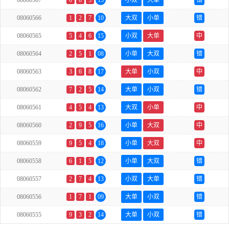
08060567
0
8
5
13
小双
大单
错
08060566
1
2
7
10
大双
小单
错
08060565
5
4
6
15
小双
大单
中
08060564
2
5
1
08
小单
大双
错
08060563
3
6
8
17
大单
小双
中
08060562
7
2
5
14
大单
小双
错
08060561
4
5
4
13
大双
小单
中
08060560
2
9
5
16
小单
大双
中
08060559
9
5
4
18
小单
大双
中
08060558
6
1
5
12
小单
大双
错
08060557
2
7
4
13
小双
大单
错
08060556
1
7
1
09
大单
小双
错
08060555
9
3
2
14
大单
小双
错