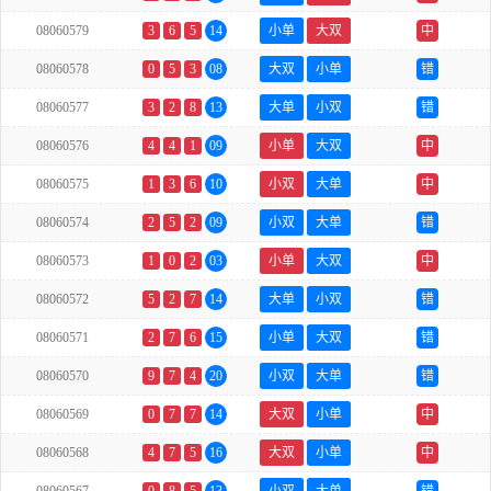
08060579
3
6
5
14
小单
大双
中
08060578
0
5
3
08
大双
小单
错
08060577
3
2
8
13
大单
小双
错
08060576
4
4
1
09
小单
大双
中
08060575
1
3
6
10
小双
大单
中
08060574
2
5
2
09
小双
大单
错
08060573
1
0
2
03
小单
大双
中
08060572
5
2
7
14
大单
小双
错
08060571
2
7
6
15
小单
大双
错
08060570
9
7
4
20
小双
大单
错
08060569
0
7
7
14
大双
小单
中
08060568
4
7
5
16
大双
小单
中