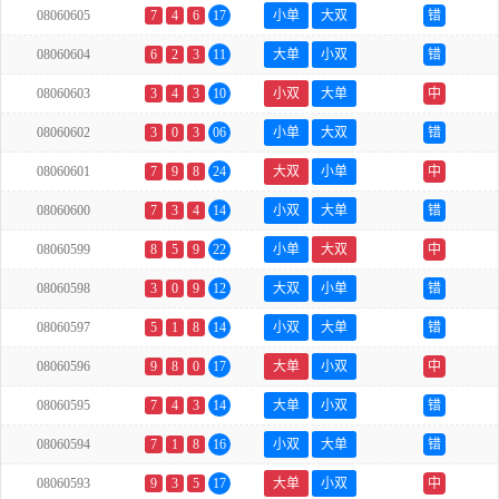
08060605
7
4
6
17
小单
大双
错
08060604
6
2
3
11
大单
小双
错
08060603
3
4
3
10
小双
大单
中
08060602
3
0
3
06
小单
大双
错
08060601
7
9
8
24
大双
小单
中
08060600
7
3
4
14
小双
大单
错
08060599
8
5
9
22
小单
大双
中
08060598
3
0
9
12
大双
小单
错
08060597
5
1
8
14
小双
大单
错
08060596
9
8
0
17
大单
小双
中
08060595
7
4
3
14
大单
小双
错
08060594
7
1
8
16
小双
大单
错
08060593
9
3
5
17
大单
小双
中