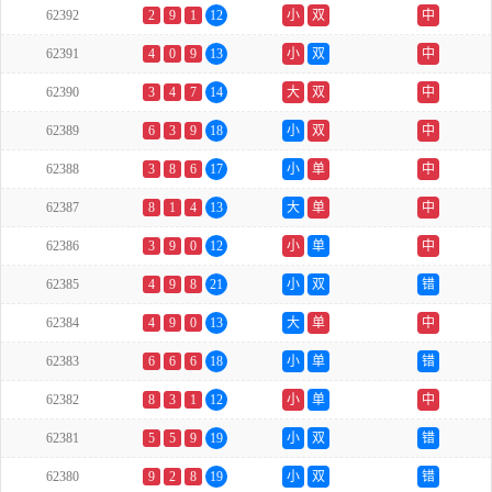
62392
2
9
1
12
小
双
中
62391
4
0
9
13
小
双
中
62390
3
4
7
14
大
双
中
62389
6
3
9
18
小
双
中
62388
3
8
6
17
小
单
中
62387
8
1
4
13
大
单
中
62386
3
9
0
12
小
单
中
62385
4
9
8
21
小
双
错
62384
4
9
0
13
大
单
中
62383
6
6
6
18
小
单
错
62382
8
3
1
12
小
单
中
62381
5
5
9
19
小
双
错
62380
9
2
8
19
小
双
错