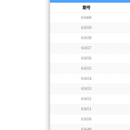
期号
61660
61659
61658
61657
61656
61655
61654
61653
61652
61651
61650
61649