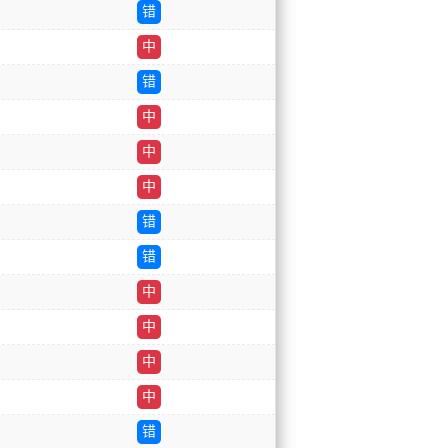
错
中
错
中
中
中
错
错
中
中
中
中
错