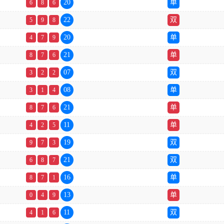
20
单
6
8
6
22
双
5
9
8
20
单
4
7
9
21
单
8
7
6
07
双
3
2
2
08
单
3
1
4
21
单
8
7
6
11
单
4
2
5
19
双
9
7
3
21
双
6
8
7
16
单
8
7
1
13
单
0
4
9
11
双
4
1
6