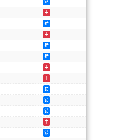
错
中
错
中
错
错
中
中
错
错
错
中
错