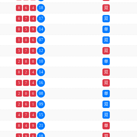
18
双
8
6
4
17
双
6
7
4
14
单
0
5
9
07
双
1
0
6
12
双
5
7
0
10
单
2
8
0
14
双
8
2
4
16
双
5
7
4
08
单
2
0
6
09
双
2
6
1
15
双
4
7
4
21
单
8
4
9
18
双
3
9
6