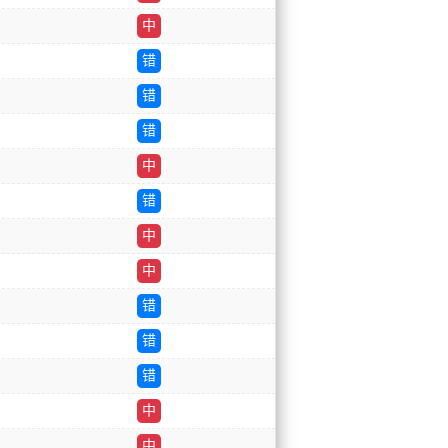
中
错
错
错
中
错
中
中
错
错
错
中
中