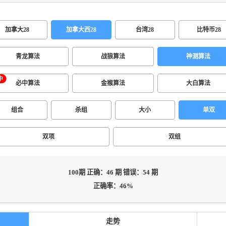
加拿大28
加拿大西28
台湾28
比特币28
青龙算法
战狼算法
神测算法
必中算法
金猴算法
大白算法
组合
杀组
大小
单双
双项
双组
100期 正确：46 期 错误：54 期
正确率：46%
走势