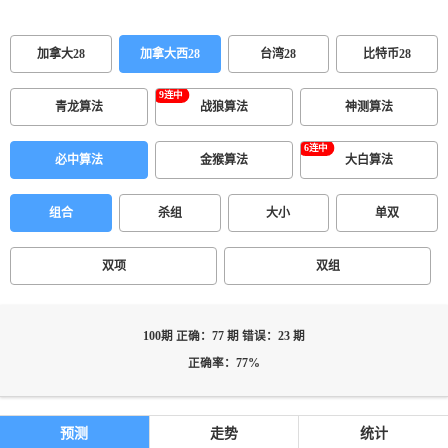
加拿大28
加拿大西28
台湾28
比特币28
青龙算法
战狼算法
神测算法
必中算法
金猴算法
大白算法
组合
杀组
大小
单双
双项
双组
100期 正确：77 期 错误：23 期
正确率：77%
预测
走势
统计