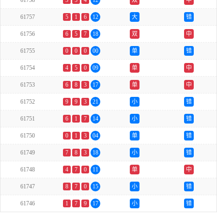
61758
3
5
4
12
双
中
61757
5
1
6
12
大
错
61756
6
5
7
18
双
中
61755
0
0
0
00
单
错
61754
4
5
0
09
单
中
61753
6
8
3
17
单
中
61752
9
9
3
21
小
错
61751
6
1
7
14
小
错
61750
0
1
3
04
单
错
61749
7
8
3
18
小
错
61748
4
7
0
11
单
中
61747
8
7
0
15
小
错
61746
1
7
9
17
小
错