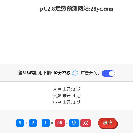
pC2.8走势预测网站:28yc.com
第
61845
期 距下期:
02
分
27
秒
广告开关：
大单
未开:
3
期
大双
未开:
4
期
小单
未开:
1
期
5
2
1
08
小
双
咪牌
+
+
=
-