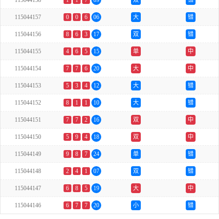
115044158
1
1
7
09
双
错
115044157
0
0
6
06
大
错
115044156
8
6
3
17
双
错
115044155
4
6
5
15
单
中
115044154
7
7
6
20
大
中
115044153
5
3
4
12
大
错
115044152
8
1
1
10
大
错
115044151
7
7
2
16
双
中
115044150
5
9
4
18
双
中
115044149
9
8
7
24
单
错
115044148
2
4
1
07
双
错
115044147
6
8
5
19
大
中
115044146
6
7
7
20
小
错