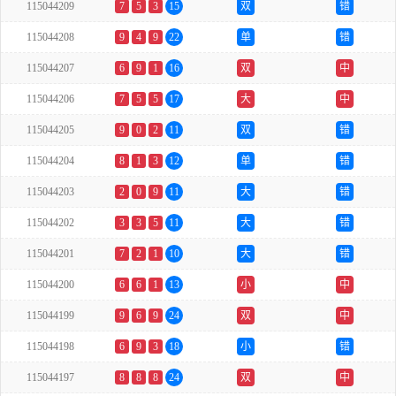
115044209
7
5
3
15
双
错
115044208
9
4
9
22
单
错
115044207
6
9
1
16
双
中
115044206
7
5
5
17
大
中
115044205
9
0
2
11
双
错
115044204
8
1
3
12
单
错
115044203
2
0
9
11
大
错
115044202
3
3
5
11
大
错
115044201
7
2
1
10
大
错
115044200
6
6
1
13
小
中
115044199
9
6
9
24
双
中
115044198
6
9
3
18
小
错
115044197
8
8
8
24
双
中