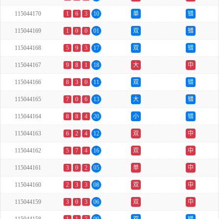
115044170
1
6
3
10
单
错
115044169
1
0
0
01
双
错
115044168
5
9
3
17
双
错
115044167
9
8
1
18
大
中
115044166
8
3
0
11
双
错
115044165
7
0
6
13
大
错
115044164
8
8
4
20
小
错
115044163
6
2
4
12
双
中
115044162
5
7
4
16
双
中
115044161
3
0
2
05
单
中
115044160
2
3
3
08
双
中
115044159
3
0
3
06
双
中