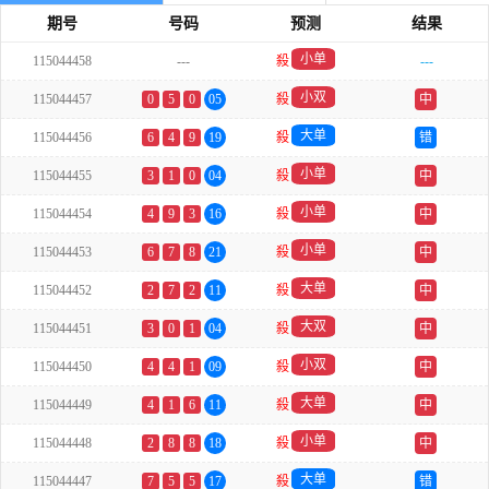
期号
号码
预测
结果
小单
115044458
---
殺
---
小双
115044457
0
5
0
05
殺
中
大单
115044456
6
4
9
19
殺
错
小单
115044455
3
1
0
04
殺
中
小单
115044454
4
9
3
16
殺
中
小单
115044453
6
7
8
21
殺
中
大单
115044452
2
7
2
11
殺
中
大双
115044451
3
0
1
04
殺
中
小双
115044450
4
4
1
09
殺
中
大单
115044449
4
1
6
11
殺
中
小单
115044448
2
8
8
18
殺
中
大单
115044447
7
5
5
17
殺
错