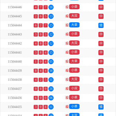
小单
115044446
4
7
7
18
殺
中
大双
115044445
2
6
5
13
殺
中
大单
115044444
6
2
7
15
殺
错
小单
115044443
3
6
3
12
殺
中
大双
115044442
4
8
0
12
殺
中
小单
115044441
3
8
4
15
殺
中
大单
115044440
1
0
4
05
殺
中
小单
115044439
8
4
4
16
殺
中
大双
115044438
4
2
5
11
殺
中
小双
115044437
9
8
9
26
殺
中
小单
115044436
6
0
0
06
殺
中
小单
115044435
3
0
8
11
殺
错
大双