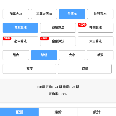
加拿大28
加拿大西28
台湾28
比特币28
青龙算法
战狼算法
神测算法
必中算法
金猴算法
大白算法
组合
杀组
大小
单双
双项
双组
100期 正确：74 期 错误：26 期
正确率：74%
预测
走势
统计