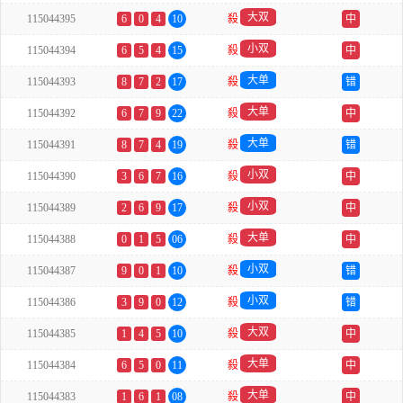
大双
115044395
6
0
4
10
殺
中
小双
115044394
6
5
4
15
殺
中
大单
115044393
8
7
2
17
殺
错
大单
115044392
6
7
9
22
殺
中
大单
115044391
8
7
4
19
殺
错
小双
115044390
3
6
7
16
殺
中
小双
115044389
2
6
9
17
殺
中
大单
115044388
0
1
5
06
殺
中
小双
115044387
9
0
1
10
殺
错
小双
115044386
3
9
0
12
殺
错
大双
115044385
1
4
5
10
殺
中
大单
115044384
6
5
0
11
殺
中
大单
115044383
1
6
1
08
殺
中