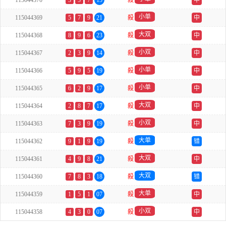
115044370
3
5
7
15
殺
中
小单
115044369
5
7
9
21
殺
中
大双
115044368
8
9
6
23
殺
中
小双
115044367
2
3
9
14
殺
中
小单
115044366
5
9
5
19
殺
中
小单
115044365
6
2
9
17
殺
中
大双
115044364
2
8
7
17
殺
中
小双
115044363
7
3
9
19
殺
中
大单
115044362
9
1
9
19
殺
错
大双
115044361
4
9
8
21
殺
中
大双
115044360
7
8
3
18
殺
错
大单
115044359
1
5
1
07
殺
中
小双
115044358
4
3
0
07
殺
中