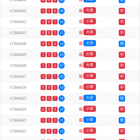
115044434
4
6
8
18
殺
错
大单
115044433
5
3
0
08
殺
中
小单
115044432
3
8
5
16
殺
中
大单
115044431
0
8
3
11
殺
中
大双
115044430
9
1
4
14
殺
错
大单
115044429
2
5
9
16
殺
中
大单
115044428
2
1
4
07
殺
中
小单
115044427
6
7
7
20
殺
中
小单
115044426
0
9
5
14
殺
中
大双
115044425
6
5
7
18
殺
错
小单
115044424
6
9
4
19
殺
中
小单
115044423
3
5
3
11
殺
错
小单
115044422
8
9
2
19
殺
中