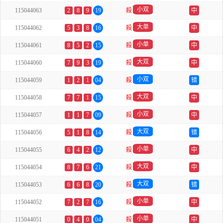
小双
115044063
2
8
9
19
殺
中
大单
115044062
5
3
8
16
殺
中
小单
115044061
8
5
2
15
殺
中
大双
115044060
7
9
3
19
殺
中
小双
115044059
1
2
1
04
殺
错
大双
115044058
7
7
1
15
殺
中
小双
115044057
1
1
7
09
殺
中
大双
115044056
5
1
8
14
殺
错
小单
115044055
6
4
2
12
殺
中
大双
115044054
8
7
6
21
殺
中
大双
115044053
6
6
8
20
殺
错
小单
115044052
7
2
7
16
殺
中
小单
115044051
0
4
0
04
殺
中