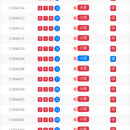
大单
115044114
4
7
9
20
殺
中
小双
115044113
6
7
6
19
殺
中
小双
115044112
4
9
2
15
殺
中
小双
115044111
9
1
5
15
殺
中
小单
115044110
4
7
7
18
殺
中
小双
115044109
3
5
4
12
殺
错
大双
115044108
5
6
0
11
殺
中
小双
115044107
3
8
4
15
殺
中
大单
115044106
6
2
1
09
殺
中
小单
115044105
8
8
6
22
殺
中
小双
115044104
2
8
3
13
殺
中
小双
115044103
0
3
6
09
殺
中
小单