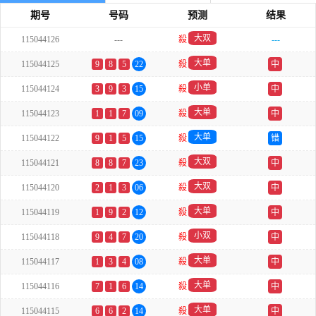
期号
号码
预测
结果
大双
115044126
---
殺
---
大单
115044125
9
8
5
22
殺
中
小单
115044124
3
9
3
15
殺
中
大单
115044123
1
1
7
09
殺
中
大单
115044122
9
1
5
15
殺
错
大双
115044121
8
8
7
23
殺
中
大双
115044120
2
1
3
06
殺
中
大单
115044119
1
9
2
12
殺
中
小双
115044118
9
4
7
20
殺
中
大单
115044117
1
3
4
08
殺
中
大单
115044116
7
1
6
14
殺
中
大单
115044115
6
6
2
14
殺
中