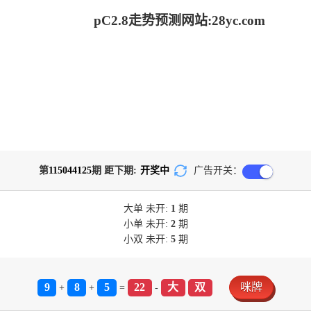
pC2.8走势预测网站:28yc.com
第
115044125
期 距下期:
开奖中
广告开关：
大单
未开:
1
期
小单
未开:
2
期
小双
未开:
5
期
9
8
5
22
大
双
咪牌
+
+
=
-