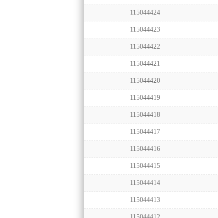
115044424
115044423
115044422
115044421
115044420
115044419
115044418
115044417
115044416
115044415
115044414
115044413
115044412