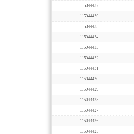
115044437
115044436
115044435
115044434
115044433
115044432
115044431
115044430
115044429
115044428
115044427
115044426
115044425