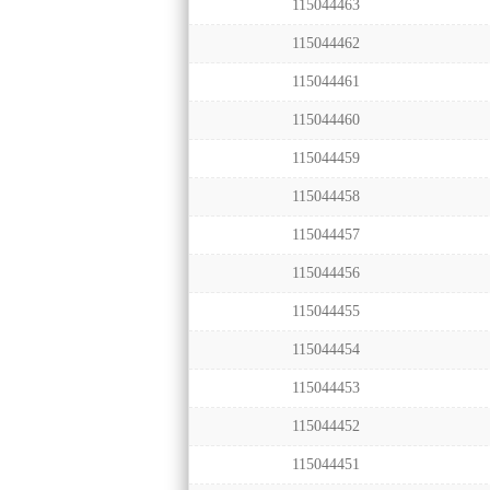
115044463
115044462
115044461
115044460
115044459
115044458
115044457
115044456
115044455
115044454
115044453
115044452
115044451