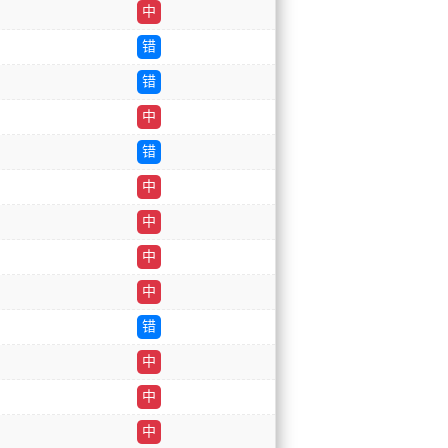
中
错
错
中
错
中
中
中
中
错
中
中
中