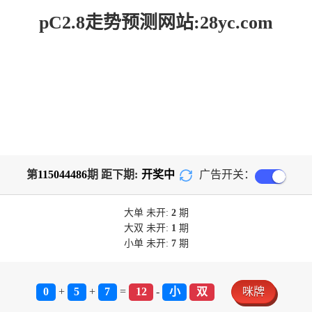
pC2.8走势预测网站:28yc.com
第
115044486
期 距下期:
开奖中
广告开关：
大单
未开:
2
期
大双
未开:
1
期
小单
未开:
7
期
0
+
5
+
7
=
12
-
小
双
咪牌