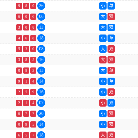
26
小
单
9
8
9
06
大
双
6
0
0
11
大
双
3
0
8
18
小
单
4
6
8
08
大
双
5
3
0
16
大
双
3
8
5
11
大
单
0
8
3
14
小
单
9
1
4
16
小
双
2
5
9
07
小
双
2
1
4
20
小
双
6
7
7
14
小
双
0
9
5
18
大
双
6
5
7