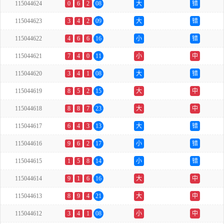
115044624
0
6
2
08
大
错
115044623
3
4
2
09
大
错
115044622
4
6
6
16
小
错
115044621
7
4
0
11
小
中
115044620
3
4
1
08
大
错
115044619
8
5
2
15
大
中
115044618
8
8
7
23
大
中
115044617
6
4
3
13
大
错
115044616
9
6
2
17
小
错
115044615
1
5
8
14
小
错
115044614
9
1
6
16
大
中
115044613
8
9
4
21
大
中
115044612
3
4
1
08
小
中