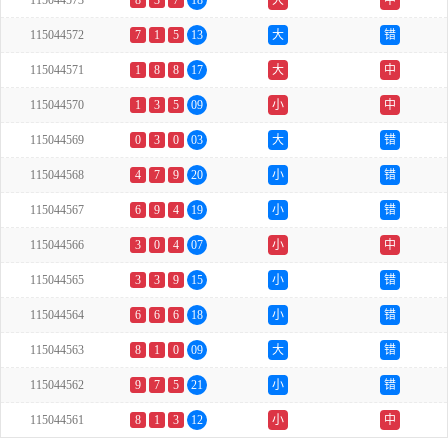
115044573
8
3
7
18
大
中
115044572
7
1
5
13
大
错
115044571
1
8
8
17
大
中
115044570
1
3
5
09
小
中
115044569
0
3
0
03
大
错
115044568
4
7
9
20
小
错
115044567
6
9
4
19
小
错
115044566
3
0
4
07
小
中
115044565
3
3
9
15
小
错
115044564
6
6
6
18
小
错
115044563
8
1
0
09
大
错
115044562
9
7
5
21
小
错
115044561
8
1
3
12
小
中