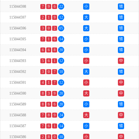
115044598
7
9
6
22
小
错
115044597
2
1
9
12
大
错
115044596
3
0
2
05
大
错
115044595
7
1
6
14
小
错
115044594
6
6
8
20
小
错
115044593
5
6
1
12
小
中
115044592
3
0
7
10
大
错
115044591
4
1
7
12
小
中
115044590
8
3
9
20
大
中
115044589
8
6
6
20
小
错
115044588
7
8
9
24
大
中
115044587
7
6
1
14
小
错
115044586
2
8
0
10
小
中