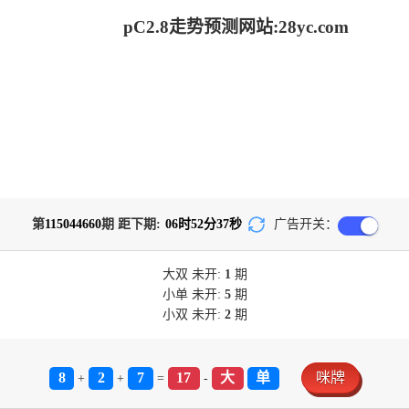
pC2.8走势预测网站:28yc.com
第
115044660
期 距下期:
06
时
52
分
37
秒
广告开关：
大双
未开:
1
期
小单
未开:
5
期
小双
未开:
2
期
8
2
7
17
大
单
咪牌
+
+
=
-