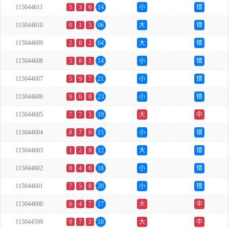
115044611
5
3
6
14
小
错
115044610
0
1
5
06
大
错
115044609
2
0
2
04
大
错
115044608
5
8
1
14
小
错
115044607
5
9
7
21
小
错
115044606
9
6
8
23
小
错
115044605
7
7
5
19
大
中
115044604
8
7
0
15
小
错
115044603
1
2
9
12
大
错
115044602
8
4
6
18
小
错
115044601
7
5
8
20
小
错
115044600
6
4
7
17
大
中
115044599
9
7
2
18
大
中