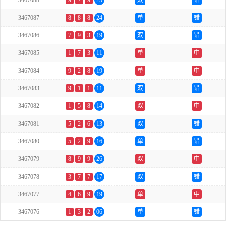
3467088
9
7
9
25
双
错
3467087
8
8
8
24
单
错
3467086
7
9
3
19
双
错
3467085
1
7
3
11
单
中
3467084
9
2
8
19
单
中
3467083
9
1
1
11
双
错
3467082
1
5
8
14
双
中
3467081
5
2
6
13
双
错
3467080
5
2
9
16
单
错
3467079
8
9
9
26
双
中
3467078
3
7
7
17
双
错
3467077
4
6
9
19
单
中
3467076
1
3
2
06
单
错