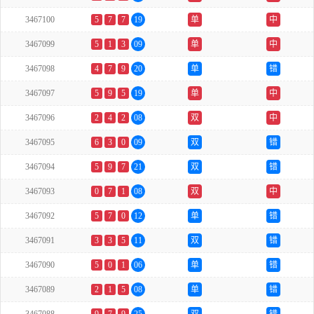
3467100
5
7
7
19
单
中
3467099
5
1
3
09
单
中
3467098
4
7
9
20
单
错
3467097
5
9
5
19
单
中
3467096
2
4
2
08
双
中
3467095
6
3
0
09
双
错
3467094
5
9
7
21
双
错
3467093
0
7
1
08
双
中
3467092
5
7
0
12
单
错
3467091
3
3
5
11
双
错
3467090
5
0
1
06
单
错
3467089
2
1
5
08
单
错