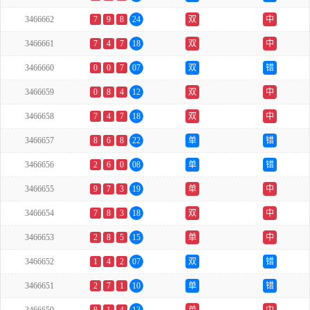
3466662
7
9
8
24
双
中
3466661
7
4
7
18
双
中
3466660
0
0
7
07
双
错
3466659
0
8
4
12
双
中
3466658
7
4
7
18
双
中
3466657
8
6
8
22
单
错
3466656
2
6
0
08
单
错
3466655
9
7
3
19
单
中
3466654
7
8
3
18
双
中
3466653
2
8
5
15
单
中
3466652
1
4
2
07
双
错
3466651
2
7
1
10
单
错