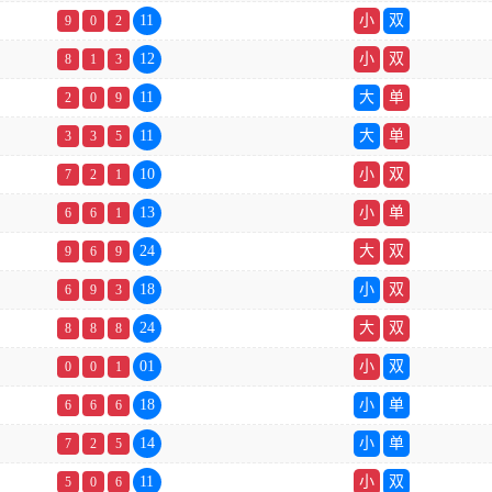
11
小
双
9
0
2
12
小
双
8
1
3
11
大
单
2
0
9
11
大
单
3
3
5
10
小
双
7
2
1
13
小
单
6
6
1
24
大
双
9
6
9
18
小
双
6
9
3
24
大
双
8
8
8
01
小
双
0
0
1
18
小
单
6
6
6
14
小
单
7
2
5
11
小
双
5
0
6