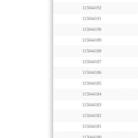
115044192
115044191
115044190
115044189
115044188
115044187
115044186
115044185
115044184
115044183
115044182
115044181
115044180