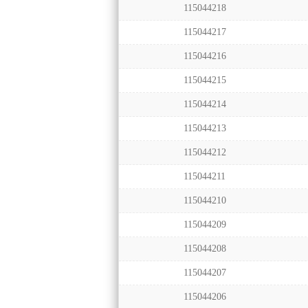
115044218
115044217
115044216
115044215
115044214
115044213
115044212
115044211
115044210
115044209
115044208
115044207
115044206