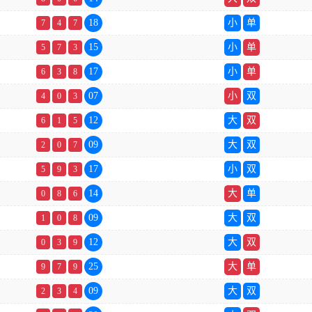
18
小
单
7
4
7
15
小
单
5
7
3
17
小
单
6
3
8
07
小
双
4
0
3
12
大
双
6
1
5
09
大
双
2
0
7
17
小
双
5
9
3
14
大
单
0
8
6
09
大
双
1
0
8
12
大
双
0
3
9
25
大
单
9
7
9
09
大
双
2
3
4