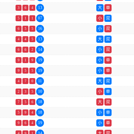
13
大
单
3
6
4
07
小
双
5
1
1
16
小
双
6
5
5
13
大
双
4
4
5
14
小
双
6
6
2
19
小
单
9
1
9
19
小
单
9
5
5
11
大
双
4
7
0
10
小
单
2
3
5
18
大
双
7
5
6
18
小
单
5
9
4
19
小
单
9
6
4
14
大
双
4
9
1