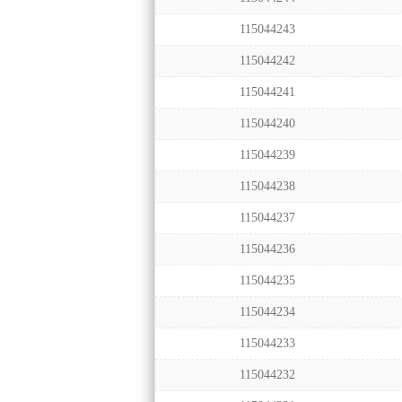
115044243
115044242
115044241
115044240
115044239
115044238
115044237
115044236
115044235
115044234
115044233
115044232