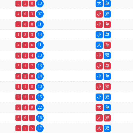
10
大
单
5
5
0
07
小
双
4
0
3
11
小
单
3
0
8
14
小
单
1
8
5
11
大
单
4
1
6
13
小
双
8
1
4
13
小
单
5
1
7
14
小
单
4
2
8
10
小
双
1
1
8
15
小
双
7
5
3
22
大
单
9
4
9
16
大
双
6
9
1
17
大
双
7
5
5