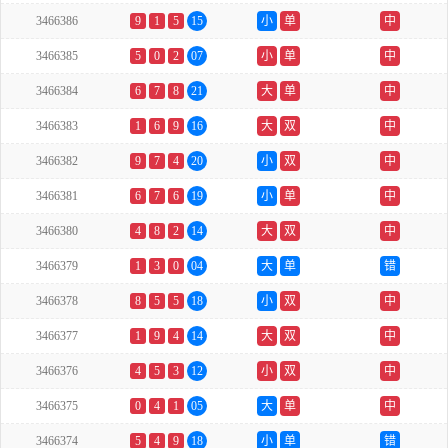
3466386
9
1
5
15
小
单
中
3466385
5
0
2
07
小
单
中
3466384
6
7
8
21
大
单
中
3466383
1
6
9
16
大
双
中
3466382
9
7
4
20
小
双
中
3466381
6
7
6
19
小
单
中
3466380
4
8
2
14
大
双
中
3466379
1
3
0
04
大
单
错
3466378
8
5
5
18
小
双
中
3466377
1
9
4
14
大
双
中
3466376
4
5
3
12
小
双
中
3466375
0
4
1
05
大
单
中
3466374
5
4
9
18
小
单
错