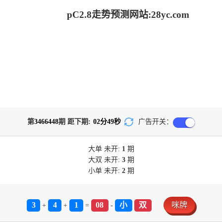
pC2.8走势预测网站:28yc.com
第
3466448
期 距下期:
02
分
49
秒
广告开关：
大单
未开:
1
期
大双
未开:
3
期
小单
未开:
2
期
3
4
1
08
小
双
咪牌
+
+
=
-