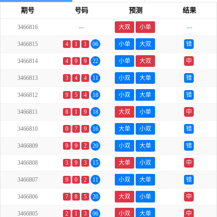
期号
号码
预测
结果
3466816
---
大双
小单
---
3466815
4
1
1
06
小单
大双
错
3466814
4
9
9
22
小单
大双
中
3466813
3
4
4
11
小双
大单
错
3466812
9
5
4
18
小双
大单
错
3466811
8
1
9
18
大双
小单
中
3466810
0
7
9
16
大单
小双
错
3466809
9
9
2
20
小双
大单
错
3466808
3
9
3
15
大单
小双
中
3466807
9
0
2
11
小双
大单
错
3466806
7
8
5
20
大双
小单
中
3466805
2
1
3
06
小双
大单
中