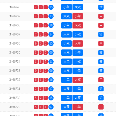
3466740
7
0
8
15
小单
大双
错
3466739
2
8
3
13
大双
小单
中
3466738
7
4
7
18
小单
大双
中
3466737
7
2
5
14
大单
小双
错
3466736
9
6
0
15
小双
大单
中
3466735
1
0
5
06
大双
小单
错
3466734
1
3
7
11
大单
小双
错
3466733
0
6
0
06
大双
小单
错
3466732
6
1
9
16
小单
大双
中
3466731
2
7
8
17
大双
小单
错
3466730
5
7
3
15
小单
大双
错
3466729
5
1
1
07
大双
小单
中